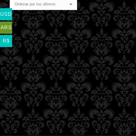
USD
ARS
R$