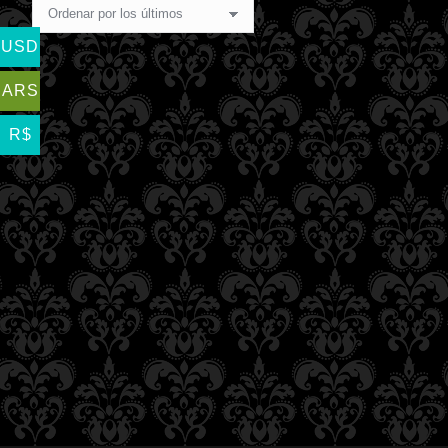
USD
ARS
R$