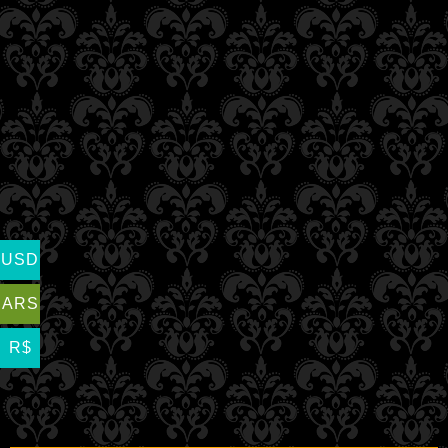
USD
ARS
R$