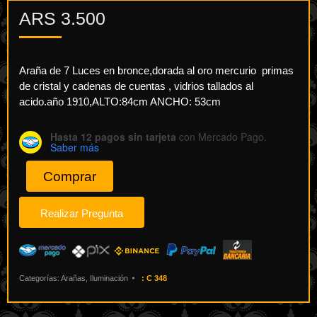
ARS
3.500
Araña de 7 Luces en bronce,dorada al oro mercurio primas
de cristal y cadenas de cuentas , vidrios tallados al
acido.año 1910,ALTO:84cm ANCHO: 53cm
Hasta 12 pagos sin tarjeta
con Mercado Pago.
Saber más
Comprar
Categorías:
Arañas
,
Iluminación
:
C 348