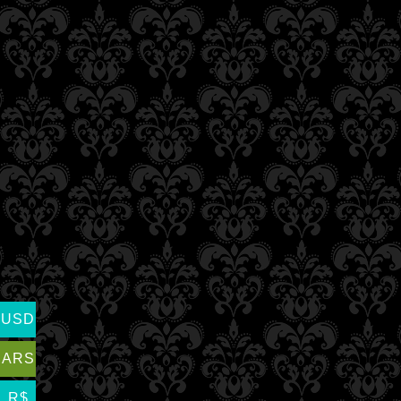
USD
ARS
R$