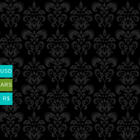
USD
ARS
R$