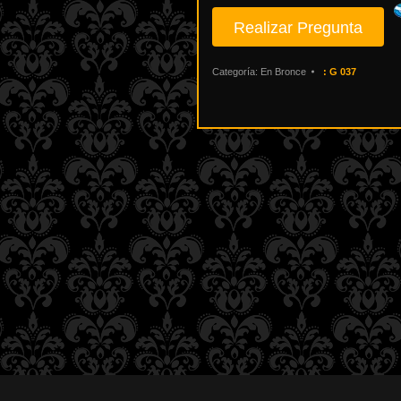
Napoleón
1930
cantidad
Categoría:
En Bronce
:
G 037