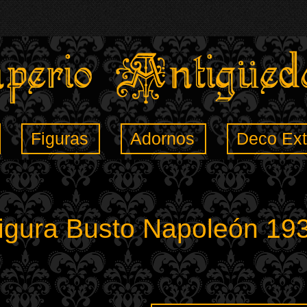
Figuras
Adornos
Deco Ext
igura Busto Napoleón 19