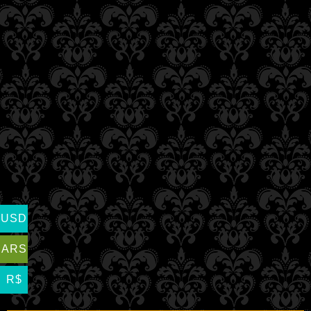
USD
ARS
R$