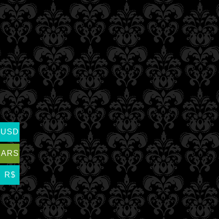
USD
ARS
R$