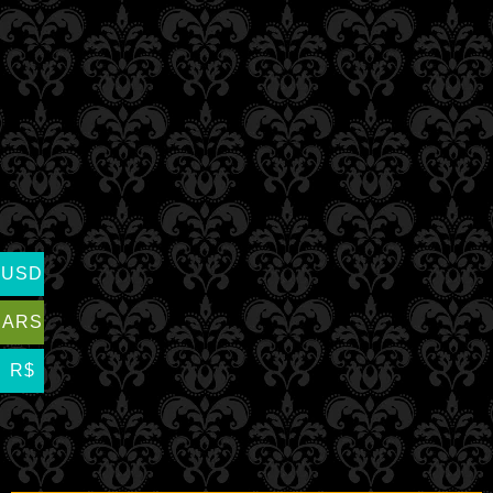
USD
ARS
R$