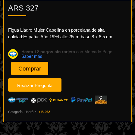
ARS
327
Figua Lladro Mujer Capellina en porcelana de alta
calidad:España: Año 1994 alto:26cm base:8 x 8,5 cm
Hasta 12 pagos sin tarjeta
con Mercado Pago.
Saber más
Comprar
Categoría:
Lladró
:
B 262