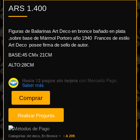
ARS
1.400
Figuras de Bailarinas Art Deco en bronce bañado en plata
,sobre base de Mármol Portoro año 1940 Frances de estilo
Art Deco posee firma de sello de autor.
BASE:45 CMx 21CM
ALTO:28CM
Hasta 12 pagos sin tarjeta
con Mercado Pago.
Saber más
Comprar
Categorías:
Art deco
,
En Bronce
:
A 209