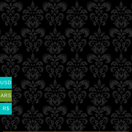
USD
ARS
R$