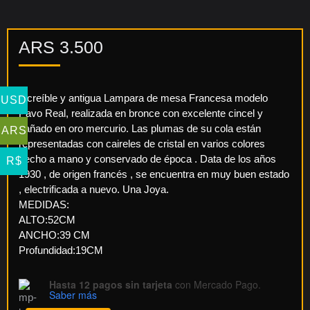
ARS
3.500
Increíble y antigua Lampara de mesa Francesa modelo
USD
Pavo Real, realizada en bronce con excelente cincel y
bañado en oro mercurio. Las plumas de su cola están
ARS
representadas con caireles de cristal en varios colores
hecho a mano y conservado de época . Data de los años
R$
1930 , de origen francés , se encuentra en muy buen estado
, electrificada a nuevo. Una Joya.
MEDIDAS:
ALTO:52CM
ANCHO:39 CM
Profundidad:19CM
Hasta 12 pagos sin tarjeta
con Mercado Pago.
Saber más