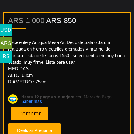
ARS
1.000
ARS
850
El
El
precio
precio
USD
original
actual
era:
es:
Excelente y Antigua Mesa Art Deco de Sala o Jardín
ARS
ARS
ARS
realizada en hierro y detalles cromados y mármol de
1.000.
850.
Carrara. Data de los años 1950 , se encuentra en muy buen
R$
estado, muy firme. Lista para usar.
MEDIDAS:
ALTO: 68cm
DIAMETRO : 75cm
Hasta 12 pagos sin tarjeta
con Mercado Pago.
Saber más
Comprar