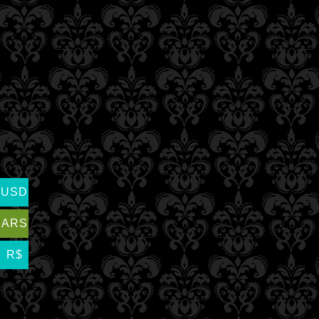
USD
ARS
R$