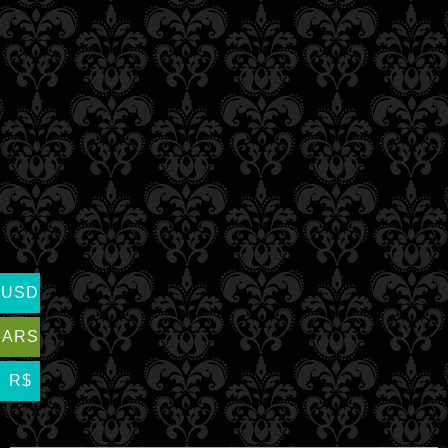
USD
ARS
R$