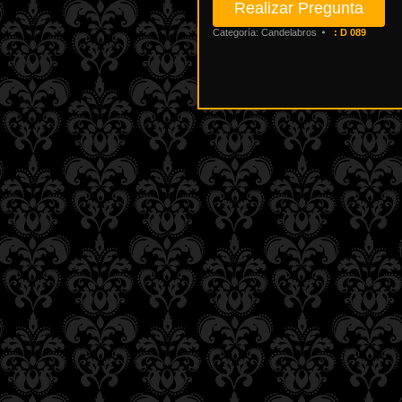
Categoría:
Candelabros
:
D 089