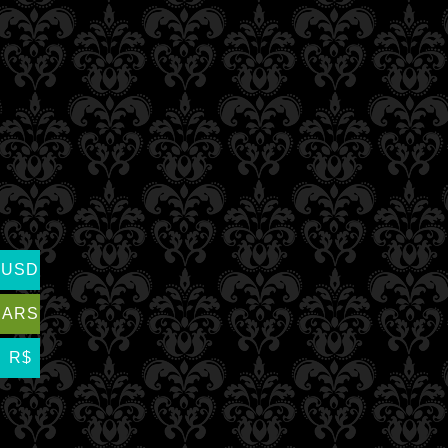
USD
ARS
R$