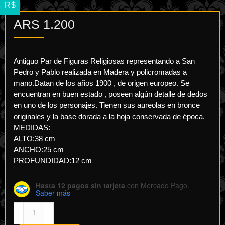
R$
ARS
1.200
Antiguo Par de Figuras Religiosas representando a San
Pedro y Pablo realizada en Madera y policromadas a
mano.Datan de los años 1900 , de origen europeo. Se
encuentran en buen estado , poseen algún detalle de dedos
en uno de los personajes. Tienen sus aureolas en bronce
originales y la base dorada a la hoja conservada de época.
MEDIDAS:
ALTO:38 cm
ANCHO:25 cm
PROFUNDIDAD:12 cm
Hasta 12 pagos sin tarjeta
con Mercado Pago.
Saber más
Par
de