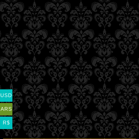
USD
ARS
R$