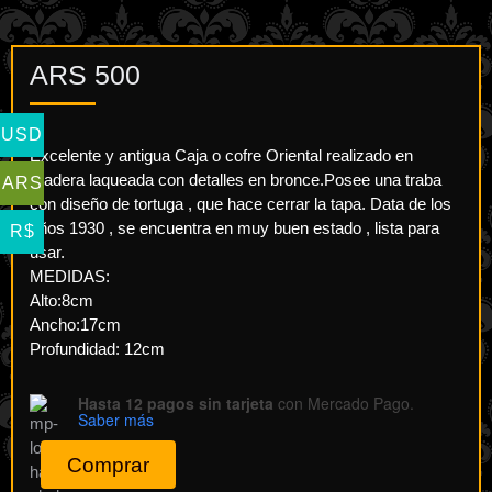
ARS
500
USD
Excelente y antigua Caja o cofre Oriental realizado en
madera laqueada con detalles en bronce.Posee una traba
ARS
con diseño de tortuga , que hace cerrar la tapa. Data de los
años 1930 , se encuentra en muy buen estado , lista para
R$
usar.
MEDIDAS:
Alto:8cm
Ancho:17cm
Profundidad: 12cm
Hasta 12 pagos sin tarjeta
con Mercado Pago.
Saber más
Comprar