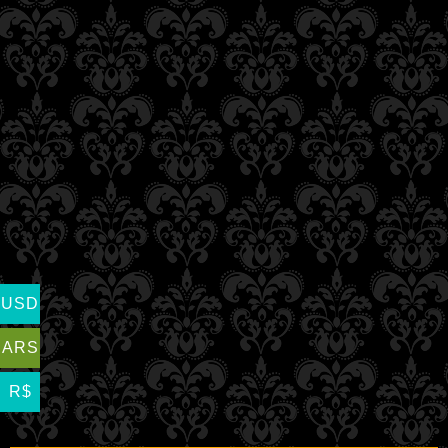
USD
ARS
R$