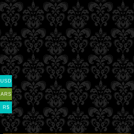
USD
ARS
R$