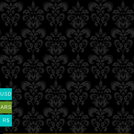
USD
ARS
R$