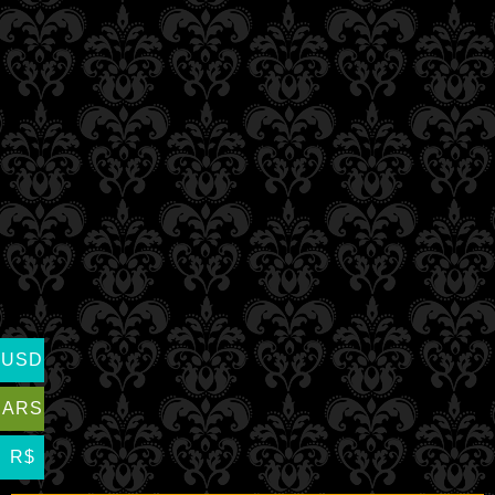
USD
ARS
R$