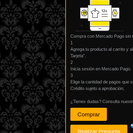
Compra con Mercado Pago sin t
1
Agrega tu producto al carrito y 
Tarjeta”.
2
Inicia sesión en Mercado Pago.
3
Elige la cantidad de pagos que se
Crédito sujeto a aprobación.
¿Tienes dudas? Consulta nuest
Figura
Comprar
Lladro
Dama
de