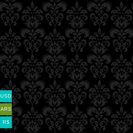
USD
ARS
R$