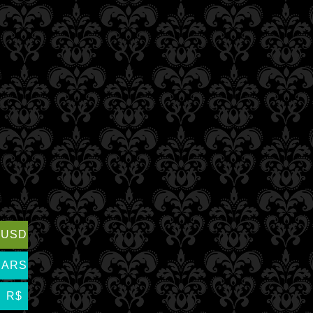
USD
ARS
R$