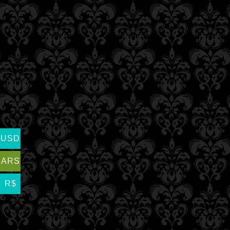
USD
ARS
R$