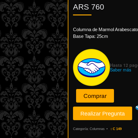
ARS
760
Columna de Marmol Arabescato .
Base Tapa: 25cm
Hasta 12 pago
Saber más
Comprar
Categoría:
Columnas
:
C 149